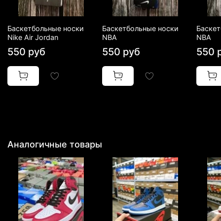
выбор баскетбольных
Баскетбольные носки
Баскетбольные носки
Баскет
кроссовок
от ТОПовых
Nike Air Jordan
NBA
NBA
спортивных брендов.
550 руб
550 руб
550 
Также у нас Вы можете
найти
баскетбольные
джерси команд НБА
,
баскетбольные шорты
,
компрессионные
Аналогичные товары
наколенники для игры в
баскетбол и другие
новинки
нашего каталога