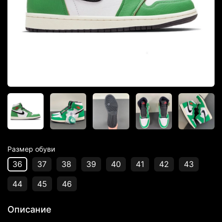
Размер обуви
36
37
38
39
40
41
42
43
44
45
46
Описание