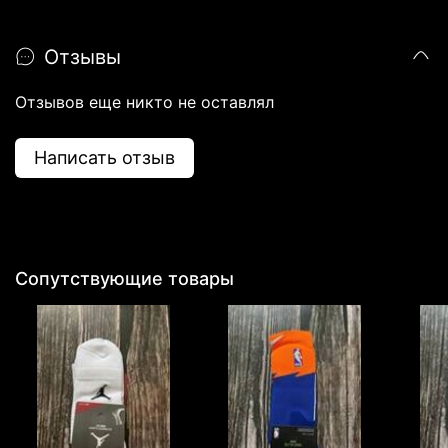
Джордан -
олицетворения стиля,
Отзывы
культа и спортивной
Отзывов еще никто не оставлял
эстетики.
Написать отзыв
Сопутствующие товары
Магазин FUTBASKET.RU
предлагает всем
потенциальным
клиентам
огромный