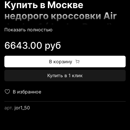
Купить в Москве
недорого кроссовки Air
Jordan 1 (Jordan Brand).
Показать полностью
Именные кроссовки Его
6643.00 руб
Воздушества, после
релиза которых началась
В корзину
сникермания. Именно
Купить в 1 клик
Майкл считается
родоначальником
В избранное
лайфстайл-моды на
арт.
jor1_50
баскетбольные
кроссовки. Найк Эйр