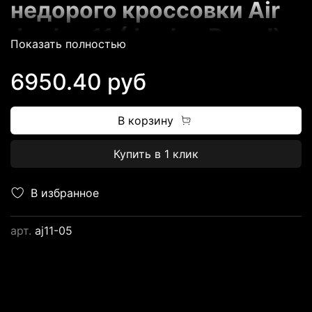
недорого кроссовки Air
Jordan 11 (Jordan Brand)
Показать полностью
6950.40 руб
В корзину
Купить в 1 клик
Магазин FUTBASKET.RU
предлагает всем
В избранное
потенциальным
арт.
aj11-05
клиентам
огромный
выбор баскетбольных
кроссовок
от ТОПовых