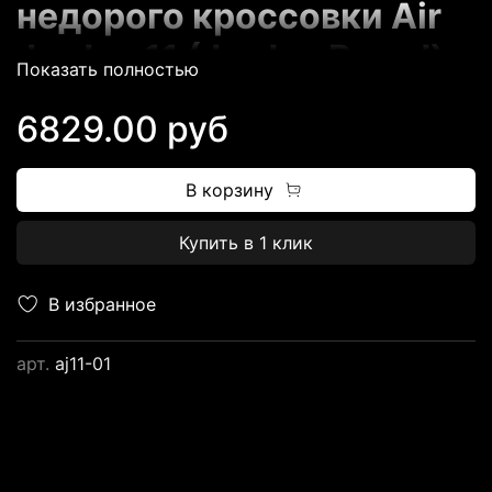
недорого кроссовки Air
Jordan 11 (Jordan Brand)
Показать полностью
6829.00 руб
В корзину
Купить в 1 клик
Магазин FUTBASKET.RU
предлагает всем
В избранное
потенциальным
арт.
aj11-01
клиентам
огромный
выбор баскетбольных
кроссовок
от ТОПовых