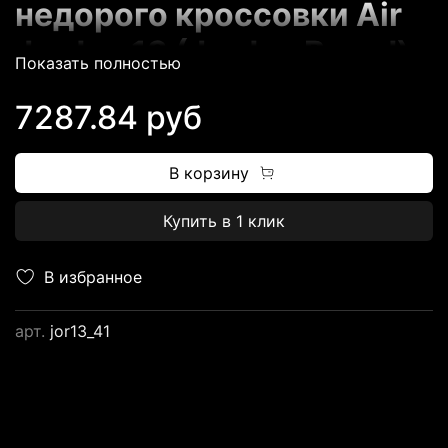
недорого кроссовки Air
Jordan 13 (Jordan Brand)
Показать полностью
7287.84 руб
В корзину
Купить в 1 клик
Магазин FUTBASKET.RU
предлагает всем
В избранное
потенциальным
арт.
jor13_41
клиентам
огромный
выбор баскетбольных
кроссовок
от ТОПовых