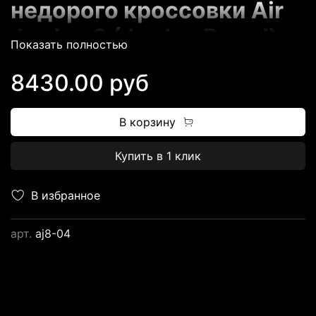
недорого кроссовки Air
Jordan 8 (Jordan Brand)
Показать полностью
8430.00 руб
Артикул модели:
AA1239-135
В корзину
Купить в 1 клик
Магазин FUTBASKET.RU
В избранное
предлагает всем
арт.
aj8-04
потенциальным
клиентам
огромный
выбор баскетбольных