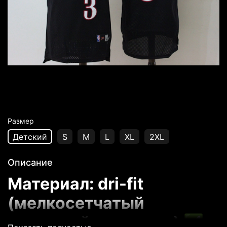
Размер
Детский
S
M
L
XL
2XL
Описание
Материал: dri-fit
(мелкосетчатый
дышащий материал) ✅