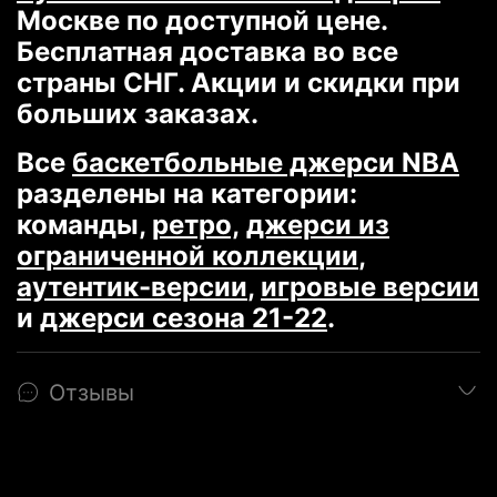
Москве по доступной цене.
аутентик-версии
,
игровые версии
Бесплатная доставка во все
и
джерси сезона 21-22
.
страны СНГ. Акции и скидки при
больших заказах.
Все
баскетбольные джерси NBA
разделены на категории:
команды,
ретро,
джерси из
ограниченной коллекции
,
аутентик-версии
,
игровые версии
и
джерси сезона 21-22
.
Отзывы