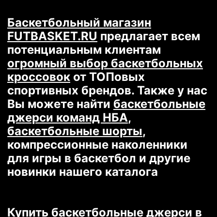
джерси команд НБА
,
баскетбольные шорты
,
Баскетбольный магазин
компрессионные наколенники
FUTBASKET.RU
предлагает всем
для игры в баскетбол и другие
потенциальным клиентам
новинки нашего каталога
огромный выбор баскетбольных
кроссовок
от ТОПовых
спортивных брендов. Также у нас
Купить баскетбольные джерси
в
Вы можете найти
баскетбольные
Москве по доступной цене.
джерси команд НБА
,
Бесплатная доставка во все
баскетбольные шорты
,
страны СНГ. Акции и скидки при
компрессионные наколенники
больших заказах.
для игры в баскетбол и другие
новинки нашего каталога
Все
баскетбольные джерси NBA
разделены на категории:
команды,
ретро,
джерси из
Купить баскетбольные джерси
в
ограниченной коллекции
,