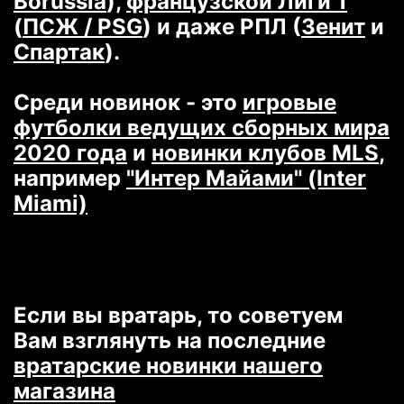
Borussia
),
французской Лиги 1
(
ПСЖ / PSG
) и даже РПЛ (
Зенит
и
Спартак
).
Среди новинок - это
игровые
футболки ведущих сборных мира
2020 года
и
новинки клубов MLS
,
например
"Интер Майами" (Inter
Miami)
Если вы вратарь, то советуем
Вам взглянуть на последние
вратарские новинки нашего
магазина