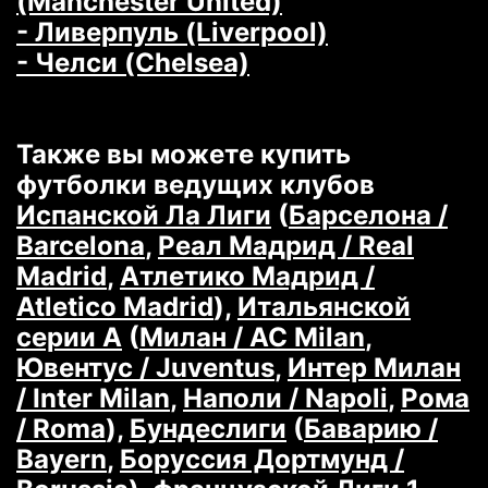
(Manchester United)
- Ливерпуль (Liverpool)
- Челси (Chelsea)
Также вы можете купить
футболки ведущих клубов
Испанской Ла Лиги
(
Барселона /
Barcelona
,
Реал Мадрид / Real
Madrid
,
Атлетико Мадрид /
Atletico Madrid
),
Итальянской
серии А
(
Милан / AC Milan
,
Ювентус / Juventus
,
Интер Милан
/ Inter Milan
,
Наполи / Napoli
,
Рома
/ Roma
),
Бундеслиги
(
Баварию /
Bayern
,
Боруссия Дортмунд /