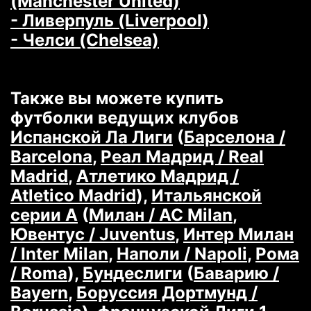
(Manchester United)
- Ливерпуль (Liverpool)
- Челси (Chelsea)
Также вы можете купить
футболки ведущих клубов
Испанской Ла Лиги
(
Барселона /
Barcelona
,
Реал Мадрид / Real
Madrid
,
Атлетико Мадрид /
Atletico Madrid
),
Итальянской
серии А
(
Милан / AC Milan
,
Ювентус / Juventus
,
Интер Милан
/ Inter Milan
,
Наполи / Napoli
,
Рома
/ Roma
),
Бундеслиги
(
Баварию /
Bayern
,
Боруссия Дортмунд /