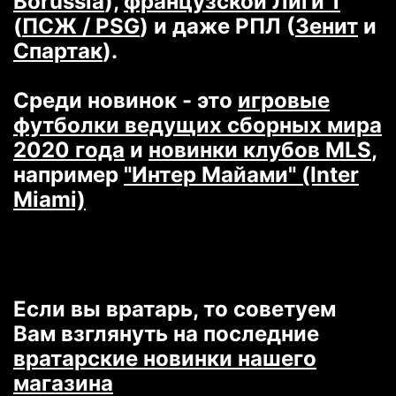
Borussia
),
французской Лиги 1
(
ПСЖ / PSG
) и даже РПЛ (
Зенит
и
Спартак
).
Среди новинок - это
игровые
футболки ведущих сборных мира
2020 года
и
новинки клубов MLS
,
например
"Интер Майами" (Inter
Miami)
Если вы вратарь, то советуем
Вам взглянуть на последние
вратарские новинки нашего
магазина