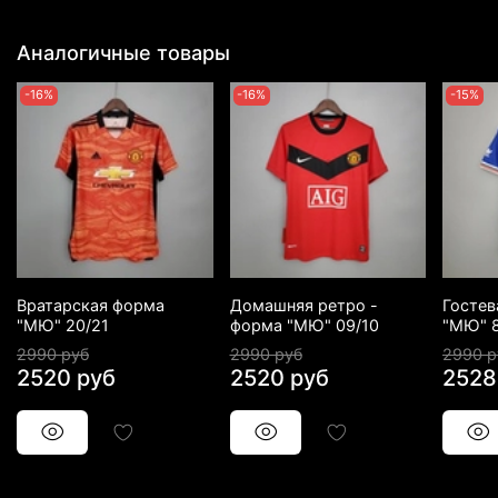
Аналогичные товары
-16%
-16%
-15%
Вратарская форма
Домашняя ретро -
Гостев
"МЮ" 20/21
форма "МЮ" 09/10
"МЮ" 
2990 руб
2990 руб
2990 р
2520 руб
2520 руб
2528