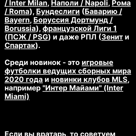
/ Inter Milan
,
Наполи / Napoli
,
Рома
/ Roma
),
Бундеслиги
(
Баварию /
Bayern
,
Боруссия Дортмунд /
Borussia
),
французской Лиги 1
(
ПСЖ / PSG
) и даже РПЛ (
Зенит
и
Спартак
).
Среди новинок - это
игровые
футболки ведущих сборных мира
2020 года
и
новинки клубов MLS
,
например
"Интер Майами" (Inter
Miami)
Если вы вратарь, то советуем