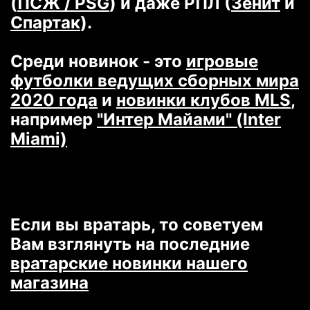
(
ПСЖ / PSG
) и даже РПЛ (
Зенит
и
Спартак
).
Среди новинок - это
игровые
футболки ведущих сборных мира
2020 года
и
новинки клубов MLS
,
например
"Интер Майами" (Inter
Miami)
Если вы вратарь, то советуем
Вам взглянуть на последние
вратарские новинки нашего
магазина