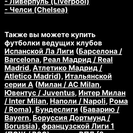
- Ливерпуль (Liverpool)
- Челси (Chelsea)
Также вы можете купить
футболки ведущих клубов
Испанской Ла Лиги
(
Барселона /
Barcelona
,
Реал Мадрид / Real
Madrid
,
Атлетико Мадрид /
Atletico Madrid
),
Итальянской
серии А
(
Милан / AC Milan
,
Ювентус / Juventus
,
Интер Милан
/ Inter Milan
,
Наполи / Napoli
,
Рома
/ Roma
),
Бундеслиги
(
Баварию /
Bayern
,
Боруссия Дортмунд /
Borussia
),
французской Лиги 1