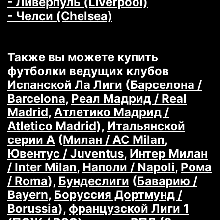
- Ливерпуль (Liverpool)
- Челси (Chelsea)
Также вы можете купить
футболки ведущих клубов
Испанской Ла Лиги
(
Барселона /
Barcelona
,
Реал Мадрид / Real
Madrid
,
Атлетико Мадрид /
Atletico Madrid
),
Итальянской
серии А
(
Милан / AC Milan
,
Ювентус / Juventus
,
Интер Милан
/ Inter Milan
,
Наполи / Napoli
,
Рома
/ Roma
),
Бундеслиги
(
Баварию /
Bayern
,
Боруссия Дортмунд /
Borussia
),
французской Лиги 1