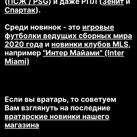
(
ПСЖ / PSG
) и даже РПЛ (
Зенит
и
Спартак
).
Среди новинок - это
игровые
футболки ведущих сборных мира
2020 года
и
новинки клубов MLS
,
например
"Интер Майами" (Inter
Miami)
Если вы вратарь, то советуем
Вам взглянуть на последние
вратарские новинки нашего
магазина