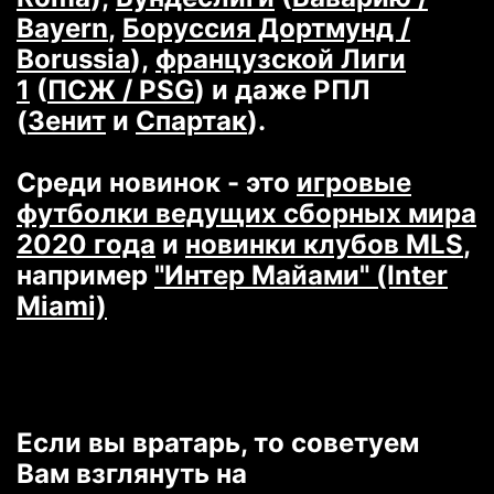
Bayern
,
Боруссия Дортмунд /
Borussia
),
французской Лиги
1
(
ПСЖ / PSG
) и даже РПЛ
(
Зенит
и
Спартак
).
Среди новинок - это
игровые
футболки ведущих сборных мира
2020 года
и
новинки клубов MLS
,
например
"Интер Майами" (Inter
Miami)
Если вы вратарь, то советуем
Вам взглянуть на