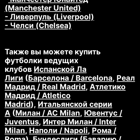
(Manchester United)
- Ливерпуль (Liverpool)
- Челси (Chelsea)
Также вы можете купить
футболки ведущих
клубов
Испанской Ла
Лиги
(
Барселона / Barcelona
,
Реал
Мадрид / Real Madrid
,
Атлетико
Мадрид / Atletico
Madrid
),
Итальянской серии
А
(
Милан / AC Milan
,
Ювентус /
Juventus
,
Интер Милан / Inter
Milan
,
Наполи / Napoli
,
Рома /
Roma
),
Бундеслиги
(
Баварию /