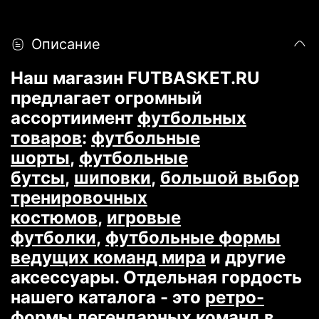
Описание
Наш магазин FUTBASKET.RU
предлагает огромный
ассортиимент
футбольных
товаров
:
футбольные
шорты
,
футбольные
бутсы
,
шиповки
,
большой выбор
тренировочных
костюмов
,
игровые
футболки
,
футбольные формы
ведущих команд мира
и другие
аксессуары. Отдельная гордость
нашего каталога - это
ретро-
формы легендарных команд
в