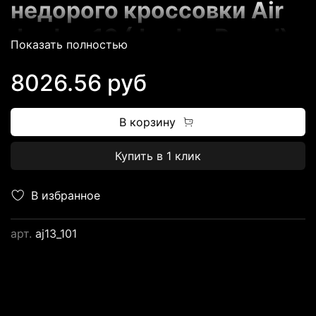
недорого кроссовки Air
Jordan 13 (Jordan Brand)
Показать полностью
8026.56 руб
В корзину
Купить в 1 клик
Магазин FUTBASKET.RU
предлагает всем
В избранное
потенциальным
арт.
aj13_101
клиентам
огромный
выбор баскетбольных
кроссовок
от ТОПовых