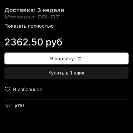
Доставка: 3 недели
Материал: DRI-FIT
Нашивка надписей и логотипов
Показать полностью
Этикетки из NBA STORE и NIKE
2362.50 руб
В корзину
Купить в 1 клик
В избранное
арт.
jd10