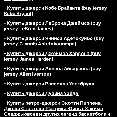
-
Купить джерси Кобе Брайанта (buy jersey
Kobe Bryant)
-
Купить джерси ЛеБрона Джеймса (buy
jersey LeBron James)
-
Купить джерси Янниса Адетокунбо (buy
jersey Giannis Antetokounmpo)
-
Купить джерси Джеймса Хардена (buy
jersey James Harden)
-
Купить джерси Аллена Айверсона (buy
jersey Allen Iverson)
-
Купить джерси Расселла Уэстбрука
-
Купить джерси Дуэйна Уэйда
-
Купить ретро-джерси Скотти Пиппена,
Джона Стоктона, Патрика Юинга, Хакима
Оладжьювона и других легенд баскетбола и