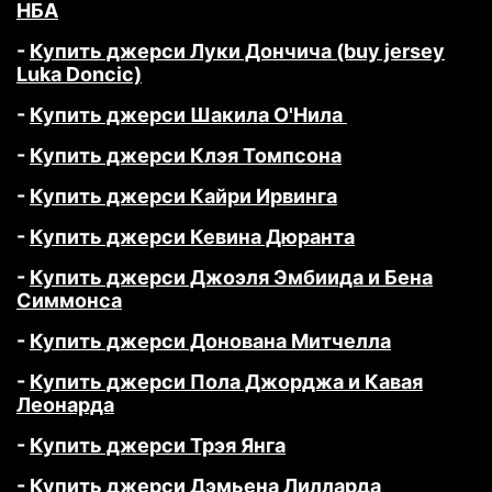
НБА
-
Купить джерси Луки Дончича (buy jersey
Luka Doncic)
-
Купить джерси Шакила О'Нила
-
Купить джерси Клэя Томпсона
-
Купить джерси Кайри Ирвинга
-
Купить джерси Кевина Дюранта
-
Купить джерси Джоэля Эмбиида и Бена
Симмонса
-
Купить джерси Донована Митчелла
-
Купить джерси Пола Джорджа и Кавая
Леонарда
-
Купить джерси Трэя Янга
-
Купить джерси Дэмьена Лилларда