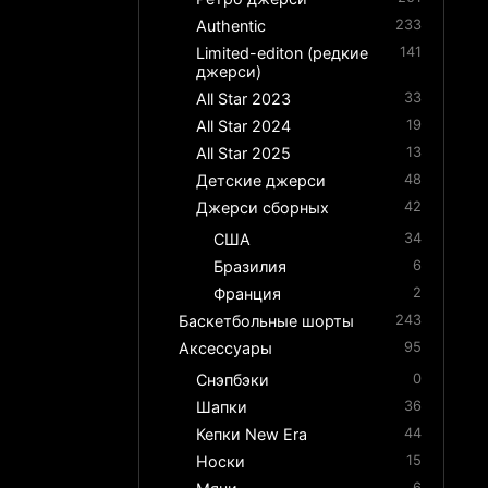
Authentic
233
Limited-editon (редкие
141
джерси)
All Star 2023
33
All Star 2024
19
All Star 2025
13
Детские джерси
48
Джерси сборных
42
США
34
Бразилия
6
Франция
2
Баскетбольные шорты
243
Аксессуары
95
Снэпбэки
0
Шапки
36
Кепки New Era
44
Носки
15
6