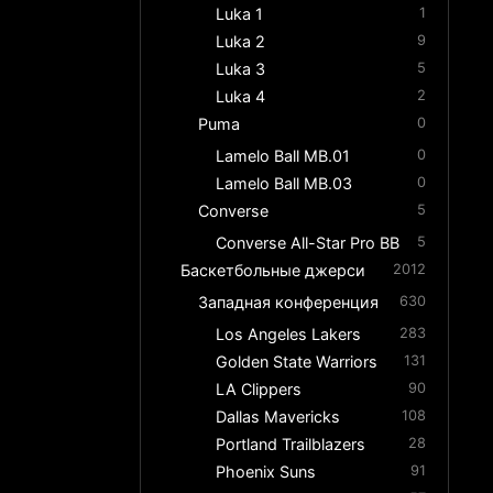
Luka 1
1
Luka 2
9
Luka 3
5
Luka 4
2
Puma
0
Lamelo Ball MB.01
0
Lamelo Ball MB.03
0
Converse
5
Converse All-Star Pro BB
5
Баскетбольные джерси
2012
Западная конференция
630
Los Angeles Lakers
283
Golden State Warriors
131
LA Clippers
90
Dallas Mavericks
108
Portland Trailblazers
28
Phoenix Suns
91