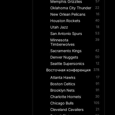
Memphis Grizzlies
57
Oklahoma City Thunder
22
New Orlean Pelicans
16
Houston Rockets
40
Utah Jazz
18
San Antonio Spurs
53
Minnesota
39
Timberwolves
Sacramento Kings
42
Denver Nuggets
50
Seattle Supersonics
12
Восточная конференция
378
Atlanta Hawks
17
Boston Celtics
91
Brooklyn Nets
91
Charlotte Hornets
30
Chicago Bulls
105
Cleveland Cavaliers
21