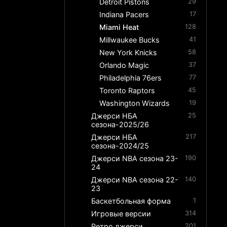
Detroit Pistons
29
Indiana Pacers
17
Miami Heat
128
Millwaukee Bucks
41
New York Knicks
58
Orlando Magic
37
Philadelphia 76ers
77
Toronto Raptors
45
Washington Wizards
19
Джерси НБА
25
сезона-2025/26
Джерси НБА
217
сезона-2024/25
Джерси NBA сезона 23-
190
24
Джерси NBA сезона 22-
140
23
Баскетбольная форма
1
Игровые версии
314
Ретро джерси
201