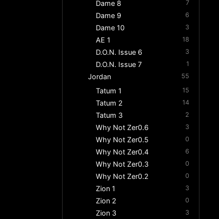
Dame 8
7
Dame 9
6
Dame 10
3
AE 1
18
D.O.N. Issue 6
3
D.O.N. Issue 7
1
Jordan
55
Tatum 1
15
Tatum 2
14
Tatum 3
2
Why Not Zer0.6
3
Why Not Zer0.5
0
Why Not Zer0.4
6
Why Not Zer0.3
0
Why Not Zer0.2
0
Zion 1
3
Zion 2
0
Zion 3
3