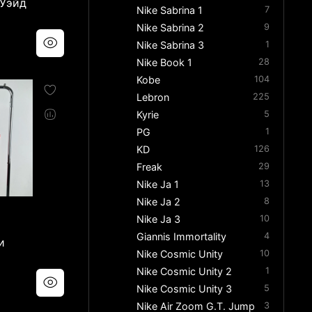
 Уэйд
Nike Sabrina 1
7
Nike Sabrina 2
9
Nike Sabrina 3
1
Nike Book 1
28
Kobe
104
Lebron
225
Kyrie
5
PG
1
KD
126
Freak
29
Nike Ja 1
13
Nike Ja 2
8
Nike Ja 3
10
р
Giannis Immortality
4
и
Nike Cosmic Unity
10
Nike Cosmic Unity 2
1
Nike Cosmic Unity 3
5
Nike Air Zoom G.T. Jump
3