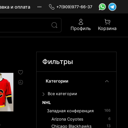
авка и оплата
+7(909)977-66-37
Профиль
Корзина
Фильтры
Категории
Все категории
NHL
Западная конференция
166
Arizona Coyotes
6
L
Chicago Blackhawks
13