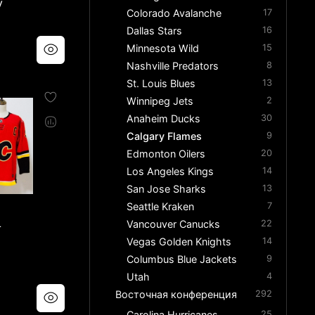
y
Colorado Avalanche
17
Dallas Stars
16
Minnesota Wild
15
Nashville Predators
8
St. Louis Blues
13
Winnipeg Jets
2
Anaheim Ducks
30
Calgary Flames
9
Edmonton Oilers
20
Los Angeles Kings
14
San Jose Sharks
13
Seattle Kraken
7
L
Vancouver Canucks
22
Vegas Golden Knights
14
Columbus Blue Jackets
9
Utah
4
Восточная конференция
292
Carolina Hurricanes
25