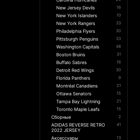
New Jersey Devils
16
New York Islanders
10
New York Rangers
33
Philadelphia Flyers
30
Pittsburgh Penguins
33
Washington Capitals
48
Boston Bruins
31
Buffalo Sabres
16
Detroit Red Wings
30
Florida Panthers
9
Montréal Canadiens
21
Ottawa Senators
15
Tampa Bay Lightning
21
Toronto Maple Leafs
15
Сборные
2
ADIDAS REVERSE RETRO
41
2022 JERSEY
Аксессуары
13