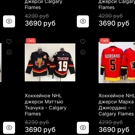
джерси Calgary
джерси Calgar
Flames
Flames
4290 руб
4290 руб
3690 руб
3690 руб
-14%
-14%
Хоккейное NHL
Хоккейное NH
джерси Мэттью
джерси Марка
Ткачука - Calgary
Джиордано -
Flames
Calgary Flames
4290 руб
4290 руб
3690 руб
3690 руб