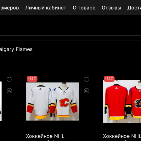
азмеров
Личный кабинет
О товаре
Отзывы
Дост
algary Flames
-14%
-14%
Хоккейное NHL
Хоккейное NH