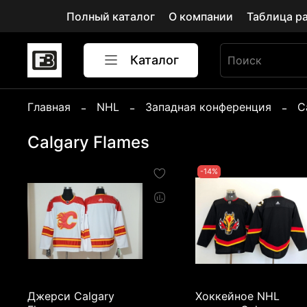
Полный каталог
О компании
Таблица р
Каталог
Главная
NHL
Западная конференция
C
Calgary Flames
-14%
Джерси Calgary
Хоккейное NHL