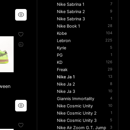
Nike Sabrina 1
7
Nike Sabrina 2
9
Nike Sabrina 3
1
Nike Book 1
28
Kobe
104
Lebron
225
Kyrie
5
PG
1
KD
126
Freak
29
Nike Ja 1
13
Nike Ja 2
8
oween
Nike Ja 3
10
Giannis Immortality
4
Nike Cosmic Unity
10
Nike Cosmic Unity 2
1
Nike Cosmic Unity 3
5
Nike Air Zoom G.T. Jump
3