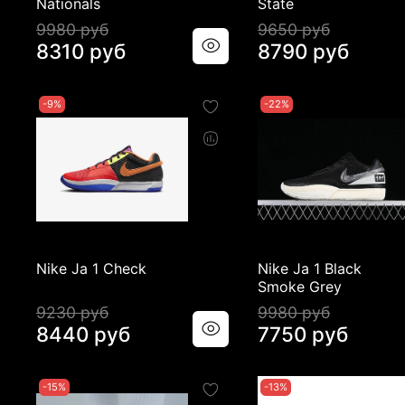
Nationals
State
9980 руб
9650 руб
8310 руб
8790 руб
-9%
-22%
Nike Ja 1 Check
Nike Ja 1 Black
Smoke Grey
9230 руб
9980 руб
8440 руб
7750 руб
-15%
-13%