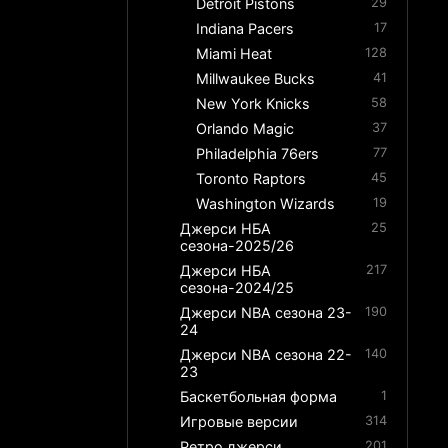
Detroit Pistons
29
Indiana Pacers
17
Miami Heat
128
Millwaukee Bucks
41
New York Knicks
58
Orlando Magic
37
Philadelphia 76ers
77
Toronto Raptors
45
Washington Wizards
19
Джерси НБА
25
сезона-2025/26
Джерси НБА
217
сезона-2024/25
Джерси NBA сезона 23-
190
24
Джерси NBA сезона 22-
140
23
Баскетбольная форма
1
Игровые версии
314
Ретро джерси
201