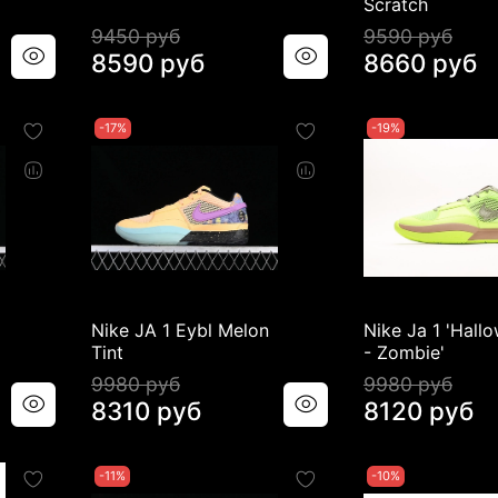
Scratch
9450 руб
9590 руб
8590 руб
8660 руб
-17%
-19%
Nike JA 1 Eybl Melon
Nike Ja 1 'Hall
Tint
- Zombie'
9980 руб
9980 руб
8310 руб
8120 руб
-11%
-10%