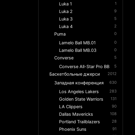
Luka 1
1
Luka 2
9
Luka 3
5
Luka 4
2
Puma
0
Lamelo Ball MB.01
0
Lamelo Ball MB.03
0
Converse
5
Converse All-Star Pro BB
5
Баскетбольные джерси
2012
Западная конференция
630
Los Angeles Lakers
283
Golden State Warriors
131
LA Clippers
90
Dallas Mavericks
108
Portland Trailblazers
28
Phoenix Suns
91