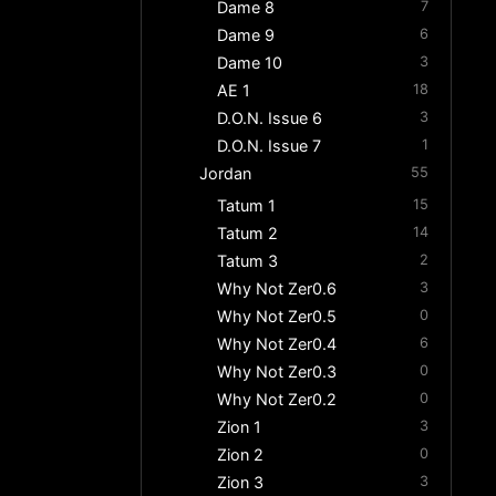
Dame 8
7
Dame 9
6
Dame 10
3
AE 1
18
D.O.N. Issue 6
3
D.O.N. Issue 7
1
Jordan
55
Tatum 1
15
Tatum 2
14
Tatum 3
2
Why Not Zer0.6
3
Why Not Zer0.5
0
Why Not Zer0.4
6
Why Not Zer0.3
0
Why Not Zer0.2
0
Zion 1
3
Zion 2
0
Zion 3
3