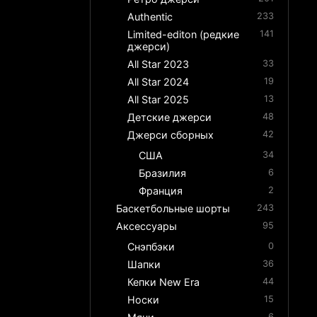
Authentic
233
Limited-editon (редкие
141
джерси)
All Star 2023
33
All Star 2024
19
All Star 2025
13
Детские джерси
48
Джерси сборных
42
США
34
Бразилия
6
Франция
2
Баскетбольные шорты
243
Аксессуары
95
Снэпбэки
0
Шапки
36
Кепки New Era
44
Носки
15
6