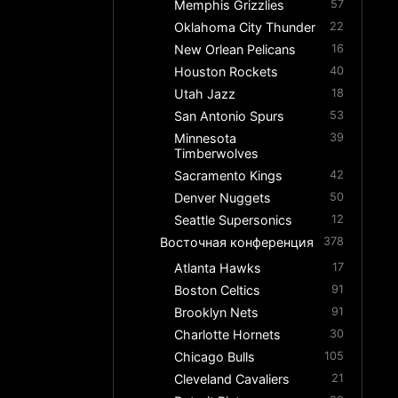
Memphis Grizzlies
57
Oklahoma City Thunder
22
New Orlean Pelicans
16
Houston Rockets
40
Utah Jazz
18
San Antonio Spurs
53
Minnesota
39
Timberwolves
Sacramento Kings
42
Denver Nuggets
50
Seattle Supersonics
12
Восточная конференция
378
Atlanta Hawks
17
Boston Celtics
91
Brooklyn Nets
91
Charlotte Hornets
30
Chicago Bulls
105
Cleveland Cavaliers
21