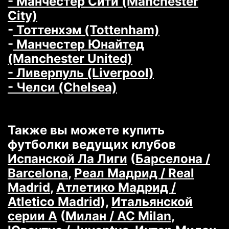
- Манчестер Сити (Manchester
City)
-
Тоттенхэм (Tottenham)
-
Манчестер Юнайтед
(Manchester United)
- Ливерпуль (Liverpool)
- Челси (Chelsea)
Также вы можете купить
футболки ведущих клубов
Испанской Ла Лиги
(
Барселона /
Barcelona
,
Реал Мадрид / Real
Madrid
,
Атлетико Мадрид /
Atletico Madrid
),
Итальянской
серии А
(
Милан / AC Milan
,