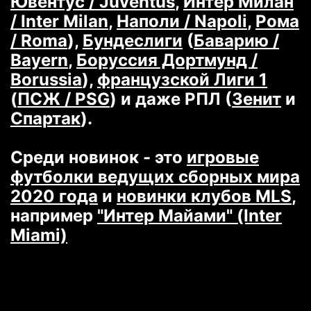
Ювентус / Juventus
,
Интер Милан
/ Inter Milan
,
Наполи / Napoli
,
Рома
/ Roma
),
Бундеслиги
(
Баварию /
Bayern
,
Боруссия Дортмунд /
Borussia
),
французской Лиги 1
(
ПСЖ / PSG
) и даже РПЛ (
Зенит
и
Спартак
).
Среди новинок - это
игровые
футболки ведущих сборных мира
2020 года
и
новинки клубов MLS
,
например
"Интер Майами" (Inter
Miami)