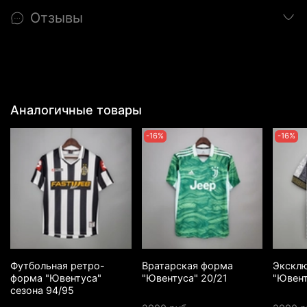
Отзывы
Аналогичные товары
-16%
-16%
Футбольная ретро-
Вратарская форма
Экскл
форма "Ювентуса"
"Ювентуса" 20/21
"Ювент
сезона 94/95