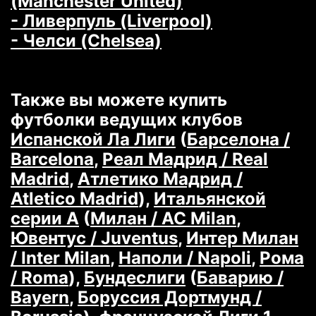
(Manchester United)
- Ливерпуль (Liverpool)
- Челси (Chelsea)
Также вы можете купить
футболки ведущих клубов
Испанской Ла Лиги
(
Барселона /
Barcelona
,
Реал Мадрид / Real
Madrid
,
Атлетико Мадрид /
Atletico Madrid
),
Итальянской
серии А
(
Милан / AC Milan
,
Ювентус / Juventus
,
Интер Милан
/ Inter Milan
,
Наполи / Napoli
,
Рома
/ Roma
),
Бундеслиги
(
Баварию /
Bayern
,
Боруссия Дортмунд /