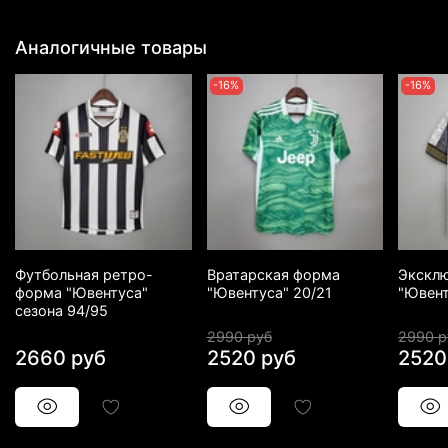
Аналогичные товары
-16%
-16%
Футбольная ретро-
Вратарская форма
Экскл
форма "Ювентуса"
"Ювентуса" 20/21
"Ювент
сезона 94/95
2990 руб
2990 р
2660 руб
2520 руб
2520