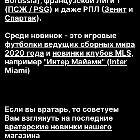
Borussia
),
французской Лиги 1
(
ПСЖ / PSG
) и даже РПЛ (
Зенит
и
Спартак
).
Среди новинок - это
игровые
футболки ведущих сборных мира
2020 года
и
новинки клубов MLS
,
например
"Интер Майами" (Inter
Miami)
Если вы вратарь, то советуем
Вам взглянуть на последние
вратарские новинки нашего
магазина