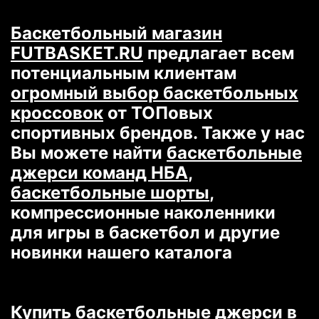
джерси команд НБА
,
баскетбольные шорты
,
Баскетбольный магазин
компрессионные наколенники
FUTBASKET.RU
предлагает всем
для игры в баскетбол и другие
потенциальным клиентам
новинки нашего каталога
огромный выбор баскетбольных
кроссовок
от ТОПовых
спортивных брендов. Также у нас
Купить баскетбольные джерси
в
Вы можете найти
баскетбольные
Москве по доступной цене.
джерси команд НБА
,
Бесплатная доставка во все
баскетбольные шорты
,
страны СНГ. Акции и скидки при
компрессионные наколенники
больших заказах.
для игры в баскетбол и другие
новинки нашего каталога
Все
баскетбольные джерси NBA
разделены на категории:
команды,
ретро,
джерси из
Купить баскетбольные джерси
в
ограниченной коллекции
,