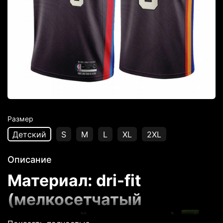
Размер
Детский
S
M
L
XL
2XL
Описание
Материал: dri-fit
(мелкосетчатый
дышащий материал) ✅