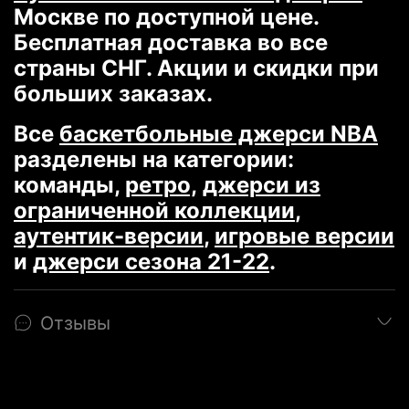
Москве по доступной цене.
аутентик-версии
,
игровые версии
Бесплатная доставка во все
и
джерси сезона 21-22
.
страны СНГ. Акции и скидки при
больших заказах.
Все
баскетбольные джерси NBA
разделены на категории:
команды,
ретро,
джерси из
ограниченной коллекции
,
аутентик-версии
,
игровые версии
и
джерси сезона 21-22
.
Отзывы