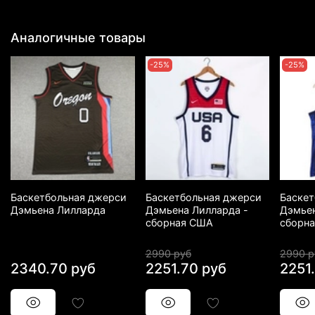
Аналогичные товары
-25%
-25%
Баскетбольная джерси
Баскетбольная джерси
Баскет
Дэмьена Лилларда
Дэмьена Лилларда -
Дэмьен
сборная США
сборн
2990 руб
2990 р
2340.70 руб
2251.70 руб
2251