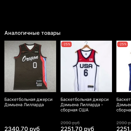
Аналогичные товары
-25%
-25%
Баскетбольная джерси
Баскетбольная джерси
Баскет
Дэмьена Лилларда
Дэмьена Лилларда -
Дэмьен
сборная США
сборн
2990 руб
2990 р
2340.70 руб
2251.70 руб
2251