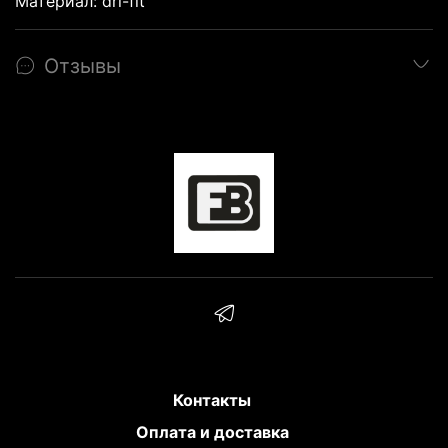
Материал: dri-fit
Карла Мэлоуна, Стива Нэша, Трэйси
МакГрэйди, Винкса Картера и так далее.
Смотрите наш каталог джерси.
Отзывы
Все джерси разделены на
категории: команды,
новинки
,
ретро,
джерси из ограниченной
коллекции,
оллстар 2020 года.
Новинка -
баскетбольные джерси
сезона 2020-2021
. Заходите в
наш каталог
Контакты
Оплата и доставка