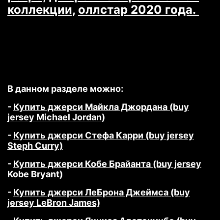
коллекции,
оллстар 2020 года.
В данном разделе можно:
-
Купить джерси Майкла Джордана (buy
jersey Michael Jordan)
-
Купить джерси Стефа Карри (buy jersey
Steph Curry)
-
Купить джерси Кобе Брайанта (buy jersey
Kobe Bryant)
-
Купить джерси ЛеБрона Джеймса (buy
jersey LeBron James)