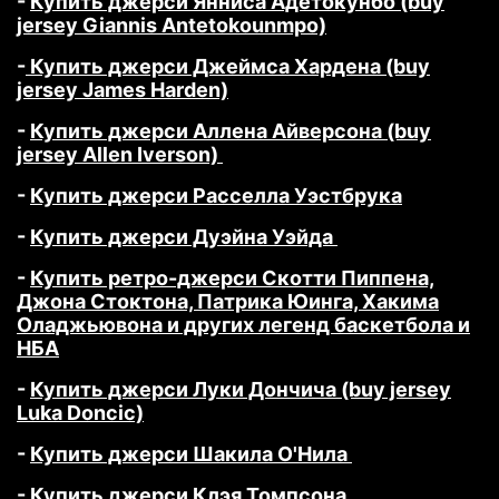
-
Купить джерси Янниса Адетокунбо (buy
jersey Giannis Antetokounmpo)
-
Купить джерси Джеймса Хардена (buy
jersey James Harden)
-
Купить джерси Аллена Айверсона (buy
jersey Allen Iverson)
-
Купить джерси Расселла Уэстбрука
-
Купить джерси Дуэйна Уэйда
-
Купить ретро-джерси Скотти Пиппена,
Джона Стоктона, Патрика Юинга, Хакима
Оладжьювона и других легенд баскетбола и
НБА
-
Купить джерси Луки Дончича (buy jersey
Luka Doncic)
-
Купить джерси Шакила О'Нила
-
Купить джерси Клэя Томпсона