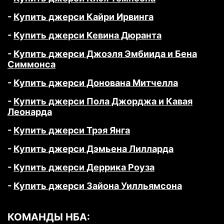
-
Купить джерси Кайри Ирвинга
-
Купить джерси Кевина Дюранта
-
Купить джерси Джоэля Эмбиида и Бена
Симмонса
-
Купить джерси Донована Митчелла
-
Купить джерси Пола Джорджа и Кавая
Леонарда
-
Купить джерси Трэя Янга
-
Купить джерси Дэмьена Лилларда
-
Купить джерси Деррика Роуза
-
Купить джерси Зайона Уилльямсона
КОМАНДЫ НБА: