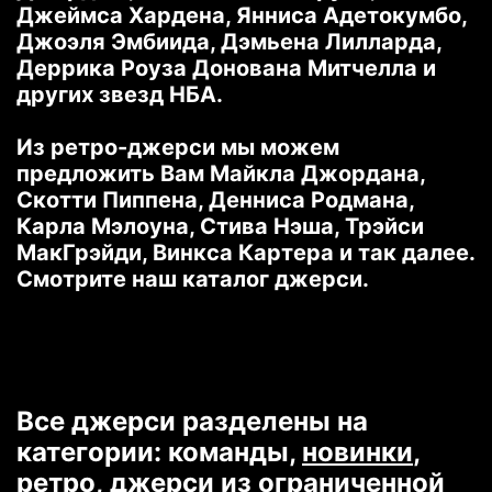
Джеймса Хардена, Янниса Адетокумбо,
Джоэля Эмбиида, Дэмьена Лилларда,
Деррика Роуза Донована Митчелла и
других звезд НБА.
Из ретро-джерси мы можем
предложить Вам Майкла Джордана,
Скотти Пиппена, Денниса Родмана,
Карла Мэлоуна, Стива Нэша, Трэйси
МакГрэйди, Винкса Картера и так далее.
Смотрите наш каталог джерси.
Все джерси разделены на
категории: команды,
новинки
,
ретро,
джерси из ограниченной