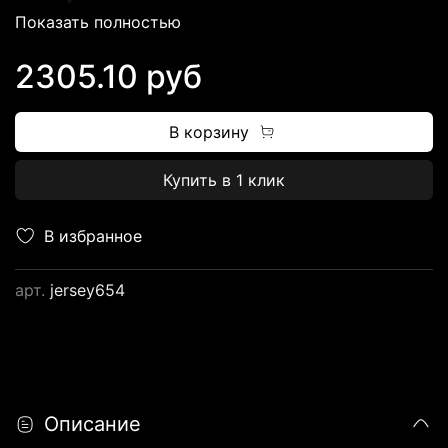
Нашивка надписей и логотипов
Показать полностью
Этикетки из NBA STORE и NIKE
2305.10 руб
В корзину
Купить в 1 клик
В избранное
арт.
jersey654
Описание