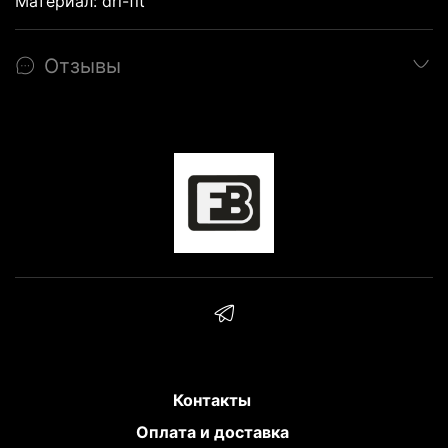
Материал: dri-fit
Карла Мэлоуна, Стива Нэша, Трэйси
МакГрэйди, Винкса Картера и так далее.
Смотрите наш каталог джерси.
Отзывы
Все джерси разделены на
категории: команды,
новинки
,
ретро,
джерси из ограниченной
коллекции,
оллстар 2020 года.
Новинка -
баскетбольные джерси
сезона 2020-2021
. Заходите в
наш каталог
Контакты
Оплата и доставка