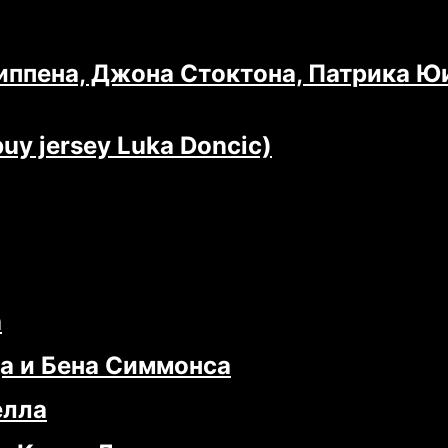
иппена, Джона Стоктона, Патрика Ю
y jersey Luka Doncic)
а
а и Бена Симмонса
елла