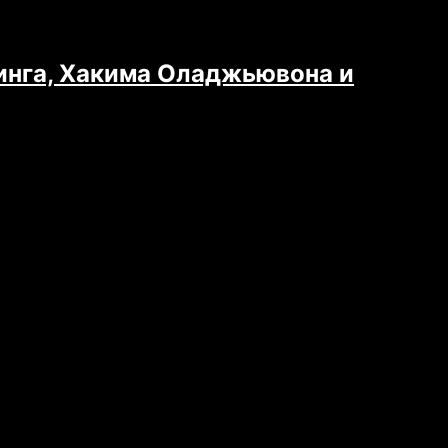
инга, Хакима Оладжьювона и