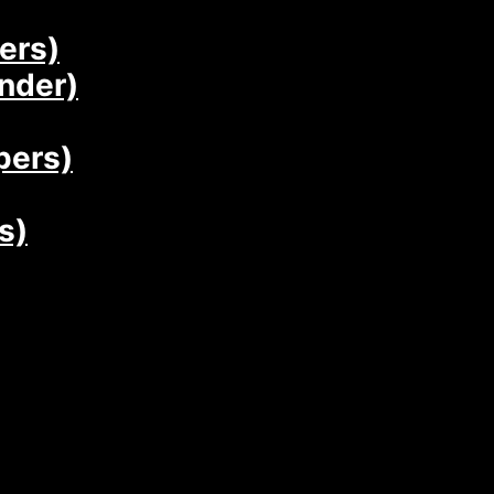
ers)
nder)
pers)
s)