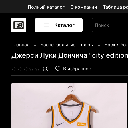
Полный каталог
О компании
Таблица р
Каталог
Главная
Баскетбольные товары
Баскетбо
Джерси Луки Дончича "city edition
В избранное
(0)