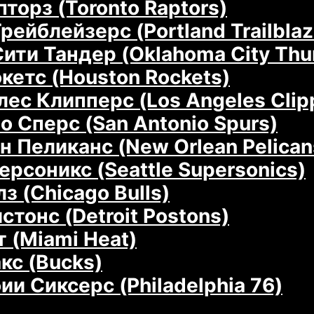
торз (Toronto Raptors)
ейблейзерс (Portland Trailblaz
ити Тандер (Oklahoma City Thu
кетс (Houston Rockets)
ес Клипперс (Los Angeles Clip
о Сперс (San Antonio Spurs)
 Пеликанс (New Orlean Pelican
рсоникс (Seattle Supersonics)
з (Chicago Bulls)
тонс (Detroit Postons)
 (Miami Heat)
кс (Bucks)
и Сиксерс (Philadelphia 76)