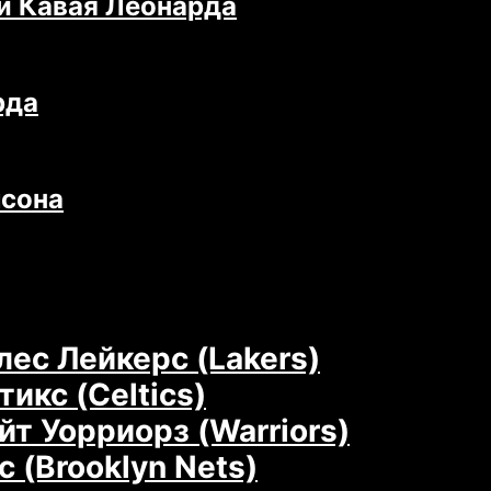
и Кавая Леонарда
рда
мсона
ес Лейкерс (Lakers)
икс (Celtics)
йт Уорриорз (Warriors)
 (Brooklyn Nets)