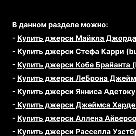
В данном разделе можно:
-
Купить джерси Майкла Джордана
-
Купить джерси Стефа Карри (buy
-
Купить джерси Кобе Брайанта (b
-
Купить джерси ЛеБрона Джеймса
-
Купить джерси Янниса Адетокун
-
Купить джерси Джеймса Хардена
-
Купить джерси Аллена Айверсона
-
Купить джерси Расселла Уэстб