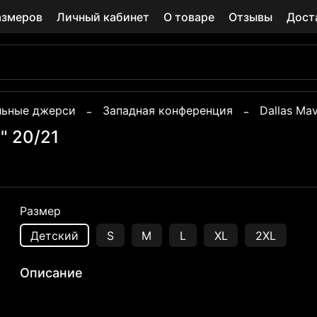
азмеров
Личный кабинет
О товаре
Отзывы
Дост
льные джерси
Западная конференция
Dallas Mav
" 20/21
Размер
Детский
S
M
L
XL
2XL
Описание