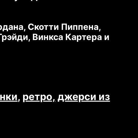
ана, Скотти Пиппена,
рэйди, Винкса Картера и
нки
,
ретро,
джерси из