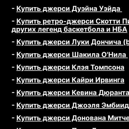
-
Купить джерси Дуэйна Уэйда
-
Купить ретро-джерси Скотти П
других легенд баскетбола и НБА
-
Купить джерси Луки Дончича (bu
-
Купить джерси Шакила О'Нила
-
Купить джерси Клэя Томпсона
-
Купить джерси Кайри Ирвинга
-
Купить джерси Кевина Дюрант
-
Купить джерси Джоэля Эмбиид
-
Купить джерси Донована Митч