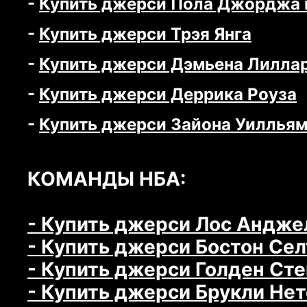
-
Купить джерси Пола Джорджа 
-
Купить джерси Трэя Янга
-
Купить джерси Дэмьена Лилла
-
Купить джерси Деррика Роуза
-
Купить джерси Зайона Уиллья
КОМАНДЫ НБА:
- Купить джерси Лос Анджел
- Купить джерси Бостон Селт
- Купить джерси Голден Сте
- Купить джерси Брукли Нетс