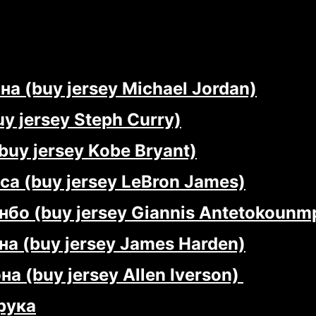
 (buy jersey Michael Jordan)
 jersey Steph Curry)
uy jersey Kobe Bryant)
 (buy jersey LeBron James)
бо (buy jersey Giannis Antetokounm
 (buy jersey James Harden)
 (buy jersey Allen Iverson)
рука