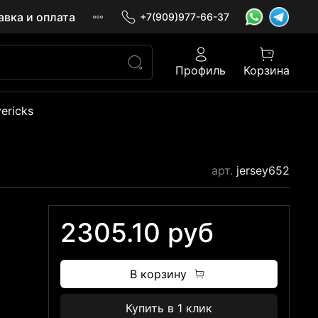
авка и оплата
+7(909)977-66-37
Профиль
Корзина
ericks
арт.
jersey652
2305.10 руб
В корзину
Купить в 1 клик