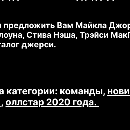
 предложить Вам Майкла Джорд
оуна, Стива Нэша, Трэйси МакГ
талог джерси.
а категории: команды,
нови
,
оллстар 2020 года.