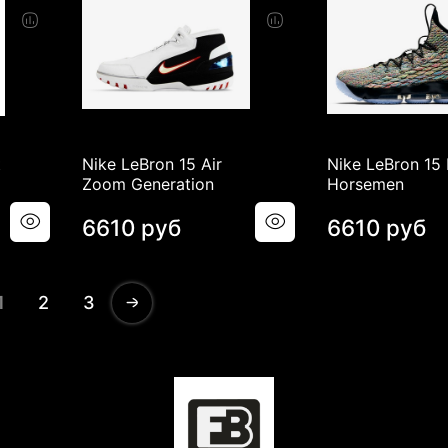
t
Nike LeBron 15 Air
Nike LeBron 15 
Zoom Generation
Horsemen
6610 руб
6610 руб
1
2
3