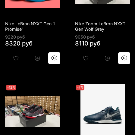
Nike LeBron NXXT Gen “I
Nike Zoom LeBron NXXT
Promise”
Gen Wolf Grey
9220 руб
9050 руб
8320 руб
8110 руб
-12%
-7%